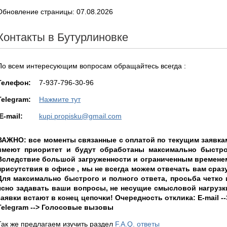
Обновление страницы: 07.08.2026
Контакты в Бутурлиновке
По всем интересующим вопросам обращайтесь всегда :
Teлефон:
7-937-796-30-96
Telegram:
Нажмите тут
E-mail:
kupi.propisku@gmail.com
ВАЖНО: все моменты связанные с оплатой по текущим заявка
имеют приоритет и будут обработаны максимально быстро
Вследствие большой загруженности и ограниченным времене
присутствия в офисе , мы не всегда можем отвечать вам сразу
Для максимально быстрого и полного ответа, просьба четко 
ясно задавать ваши вопросы, не несущие смысловой нагрузк
заявки встают в конец цепочки! Очередность отклика: E-mail --
Telegram --> Голосовые вызовы
Так же предлагаем изучить раздел
F.A.Q. ответы